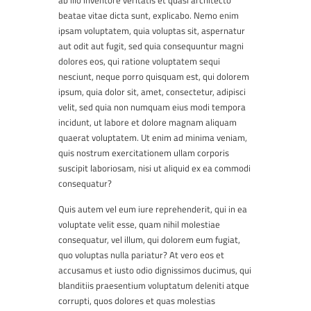
ab illo inventore veritatis et quasi architecto
beatae vitae dicta sunt, explicabo. Nemo enim
ipsam voluptatem, quia voluptas sit, aspernatur
aut odit aut fugit, sed quia consequuntur magni
dolores eos, qui ratione voluptatem sequi
nesciunt, neque porro quisquam est, qui dolorem
ipsum, quia dolor sit, amet, consectetur, adipisci
velit, sed quia non numquam eius modi tempora
incidunt, ut labore et dolore magnam aliquam
quaerat voluptatem. Ut enim ad minima veniam,
quis nostrum exercitationem ullam corporis
suscipit laboriosam, nisi ut aliquid ex ea commodi
consequatur?
Quis autem vel eum iure reprehenderit, qui in ea
voluptate velit esse, quam nihil molestiae
consequatur, vel illum, qui dolorem eum fugiat,
quo voluptas nulla pariatur? At vero eos et
accusamus et iusto odio dignissimos ducimus, qui
blanditiis praesentium voluptatum deleniti atque
corrupti, quos dolores et quas molestias