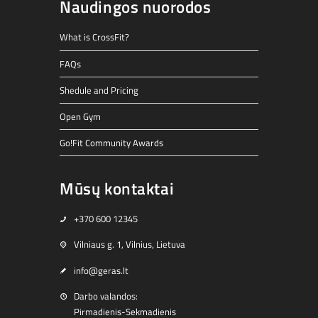
Naudingos nuorodos
What is CrossFit?
FAQs
Shedule and Pricing
Open Gym
Go!Fit Community Awards
Mūsų kontaktai
+370 600 12345
Vilniaus g. 1, Vilnius, Lietuva
info@geras.lt
Darbo valandos:
Pirmadienis-Sekmadienis