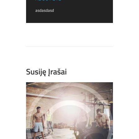
asdasdasd
Susiję Įrašai