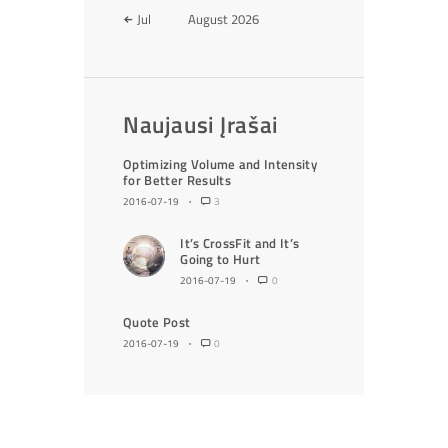
Jul
August
2026
Naujausi Įrašai
Optimizing Volume and Intensity
for Better Results
2016-07-19
3
It’s CrossFit and It’s
Going to Hurt
2016-07-19
0
Quote Post
2016-07-19
0