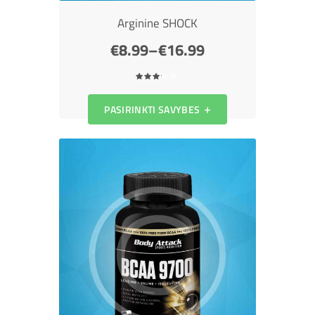
Arginine SHOCK
€
8.99
–
€
16.99
3
iš 5
PASIRINKTI SAVYBES