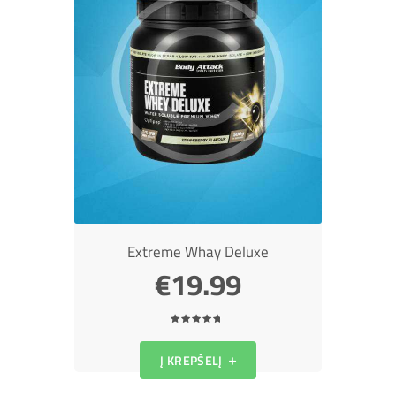
Extreme Whay Deluxe
€
19.99
4.5
iš 5
Į KREPŠELĮ